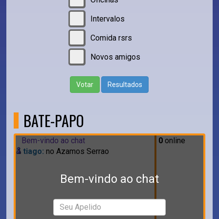
Intervalos
Comida rsrs
Novos amigos
Votar
Resultados
BATE-PAPO
Bem-vindo ao chat
0
online
tiago:
no Azamos Serrao
Bem-vindo ao chat